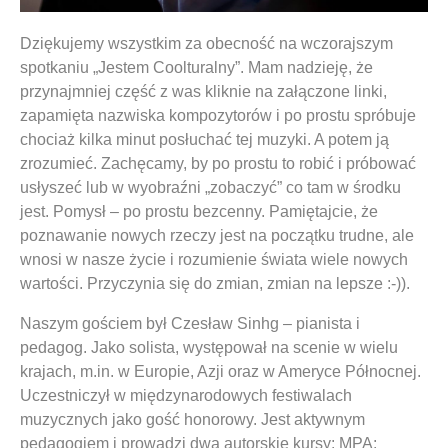
Dziękujemy wszystkim za obecność na wczorajszym
spotkaniu „Jestem Coolturalny”. Mam nadzieję, że
przynajmniej część z was kliknie na załączone linki,
zapamięta nazwiska kompozytorów i po prostu spróbuje
chociaż kilka minut posłuchać tej muzyki. A potem ją
zrozumieć. Zachęcamy, by po prostu to robić i próbować
usłyszeć lub w wyobraźni „zobaczyć” co tam w środku
jest. Pomysł – po prostu bezcenny. Pamiętajcie, że
poznawanie nowych rzeczy jest na początku trudne, ale
wnosi w nasze życie i rozumienie świata wiele nowych
wartości. Przyczynia się do zmian, zmian na lepsze :-)).
Naszym gościem był Czesław Sinhg – pianista i
pedagog. Jako solista, występował na scenie w wielu
krajach, m.in. w Europie, Azji oraz w Ameryce Północnej.
Uczestniczył w międzynarodowych festiwalach
muzycznych jako gość honorowy. Jest aktywnym
pedagogiem i prowadzi dwa autorskie kursy: MPA: