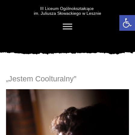
III Liceum Ogólnokształcące
im. Juliusza Słowackiego w Lesznie
Otwórz 
„Jestem Coolturalny”