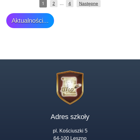
…
1
2
4
Następne
Aktualności...
Adres szkoły
pl. Kościuszki 5
64-100 Leszno