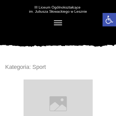
III Liceum Ogólnokształcące
im. Juliusza Słowackiego w Lesznie
Otwórz 
Kategoria:
Sport